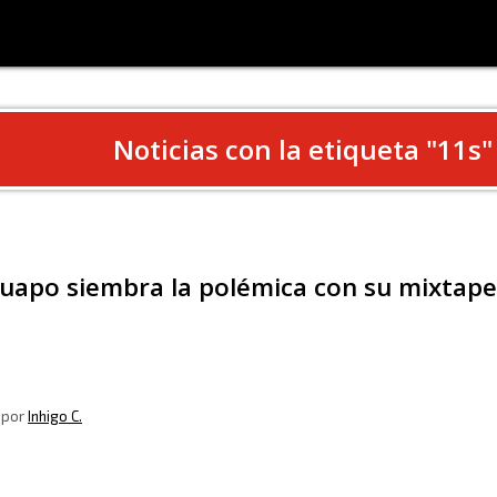
Noticias con la etiqueta "
11s
"
Guapo siembra la polémica con su mixtap
, por
Inhigo C.