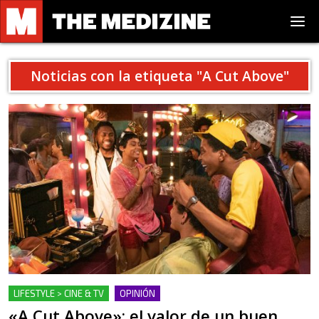
Noticias con la etiqueta "
A Cut Above
"
LIFESTYLE > CINE & TV
OPINIÓN
«A Cut Above»: el valor de un buen