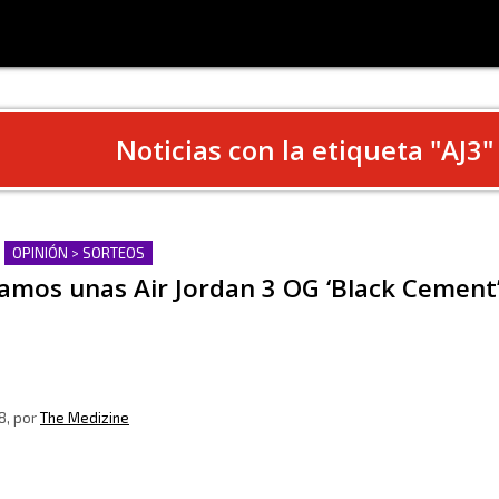
Noticias con la etiqueta "
AJ3
"
OPINIÓN > SORTEOS
amos unas Air Jordan 3 OG ‘Black Cement’
8
, por
The Medizine