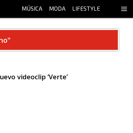
MÚSICA
MODA
LIFESTYLE
no
"
uevo videoclip ‘Verte’