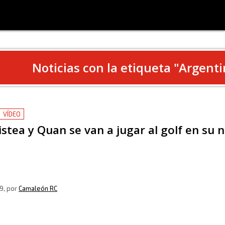
Noticias con la etiqueta "
Argenti
VÍDEO
stea y Quan se van a jugar al golf en su n
9
, por
Camaleón RC