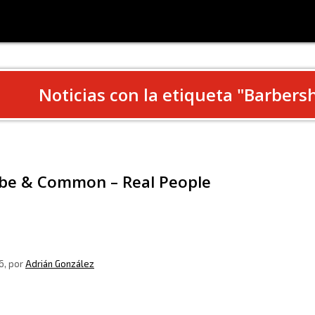
Noticias con la etiqueta "
Barbers
ube & Common – Real People
6
, por
Adrián González