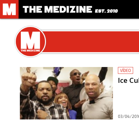
VÍDEO
Ice C
03/04/201