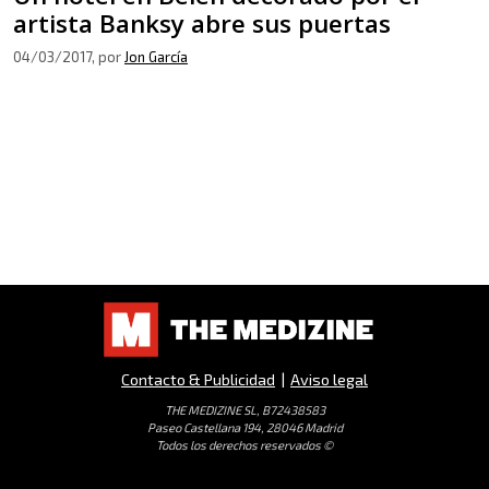
artista Banksy abre sus puertas
04/03/2017
, por
Jon García
Contacto & Publicidad
|
Aviso legal
THE MEDIZINE SL, B72438583
Paseo Castellana 194, 28046 Madrid
Todos los derechos reservados ©