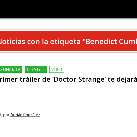
oticias con la etiqueta "
Benedict Cum
> CINE & TV
LIFESTYLE
VÍDEO
rimer tráiler de ‘Doctor Strange’ te dejará
6
, por
Adrián González