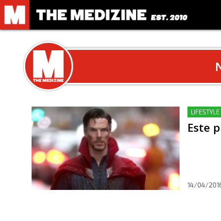
N
LIFESTYLE 
Este p
14/04/201