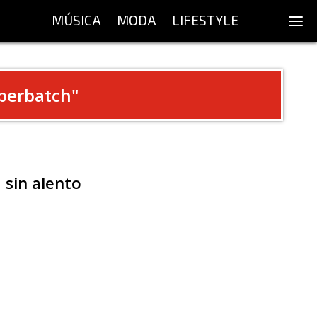
MÚSICA
MODA
LIFESTYLE
berbatch
"
 sin alento