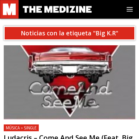
Noticias con la etiqueta "
Big K.R
"
MÚSICA > SINGLE
Ludacris – Come And See Me (Feat. Big