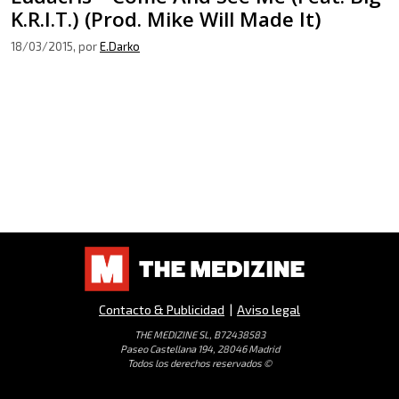
K.R.I.T.) (Prod. Mike Will Made It)
18/03/2015
, por
E.Darko
Contacto & Publicidad
|
Aviso legal
THE MEDIZINE SL, B72438583
Paseo Castellana 194, 28046 Madrid
Todos los derechos reservados ©