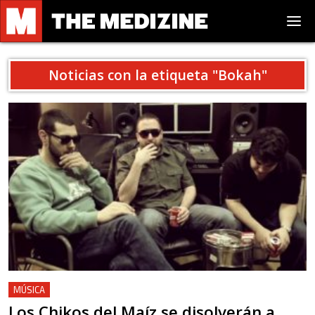
Noticias con la etiqueta "
Bokah
"
MÚSICA
Los Chikos del Maíz se disolverán a