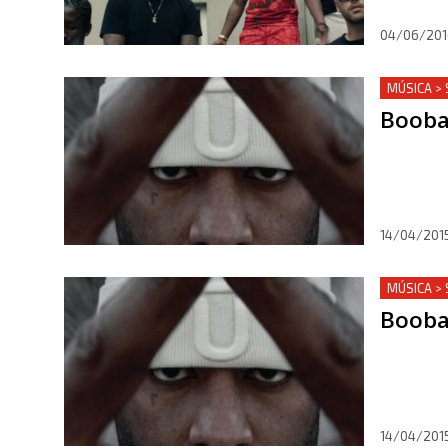
04/06/201
MÚSICA > 
Booba 
14/04/201
MÚSICA > 
Booba 
14/04/201