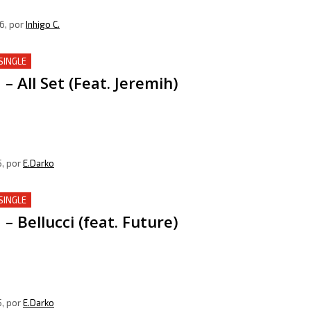
6
, por
Inhigo C.
SINGLE
– All Set (Feat. Jeremih)
5
, por
E.Darko
SINGLE
– Bellucci (feat. Future)
5
, por
E.Darko