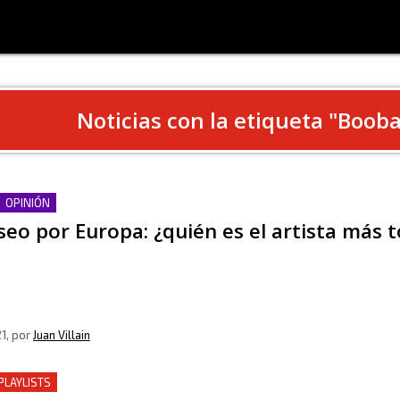
Noticias con la etiqueta "
Boob
OPINIÓN
eo por Europa: ¿quién es el artista más t
1
, por
Juan Villain
PLAYLISTS