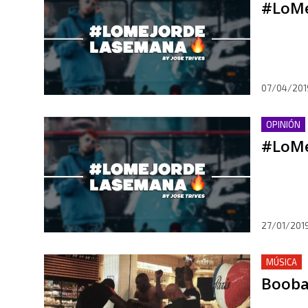
#LoMe
07/04/201
OPINIÓN
#LoMe
27/01/201
MÚSICA
Booba 