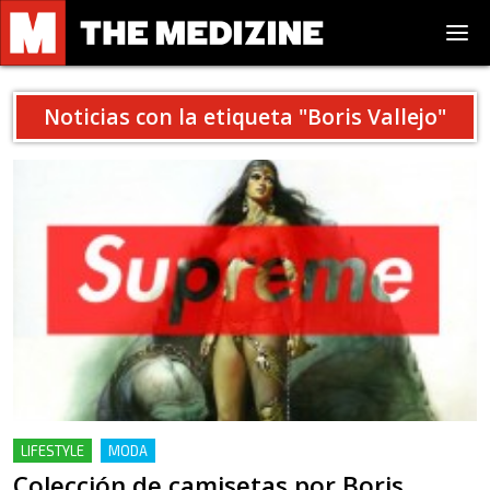
Noticias con la etiqueta "
Boris Vallejo
"
LIFESTYLE
MODA
Colección de camisetas por Boris