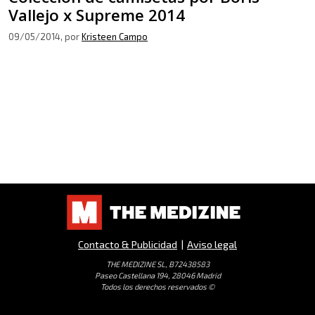
Vallejo x Supreme 2014
09/05/2014
, por
Kristeen Campo
Contacto & Publicidad
|
Aviso legal
THE MEDIZINE SL, B72438583
Paseo Castellana 194, 28046 Madrid
Todos los derechos reservados ©