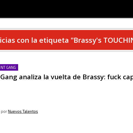
icias con la etiqueta "
Brassy's TOUCHI
 NT GANG
Gang analiza la vuelta de Brassy: fuck cap
, por
Nuevos Talentos