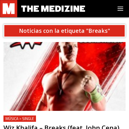
Noticias con la etiqueta "
Breaks
"
MÚSICA > SINGLE
Wiz Khalifa – Breaks (feat. John Cena)