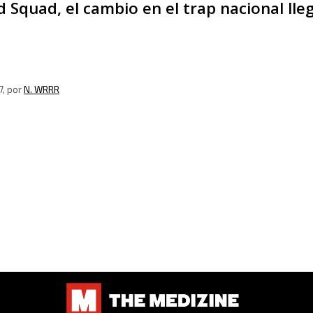
Squad, el cambio en el trap nacional lle
7
, por
N. WRRR