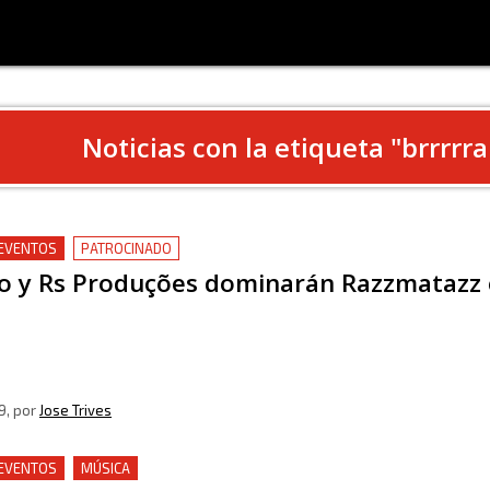
Noticias con la etiqueta "
brrrrr
 EVENTOS
PATROCINADO
o y Rs Produções dominarán Razzmatazz 
9
, por
Jose Trives
 EVENTOS
MÚSICA