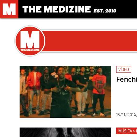
VÍDEO
Fenchi
15/11/2014
MÚSICA >