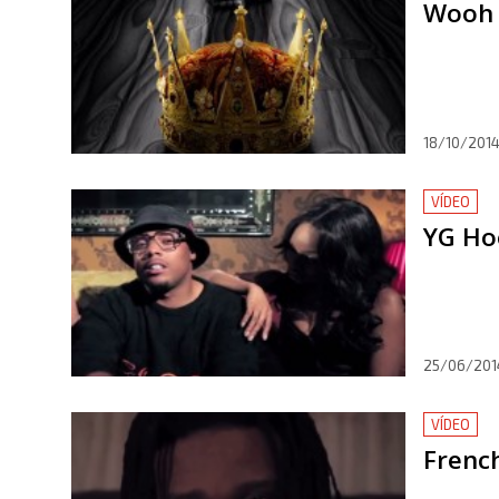
Wooh 
18/10/201
VÍDEO
YG Ho
25/06/201
VÍDEO
Frenc