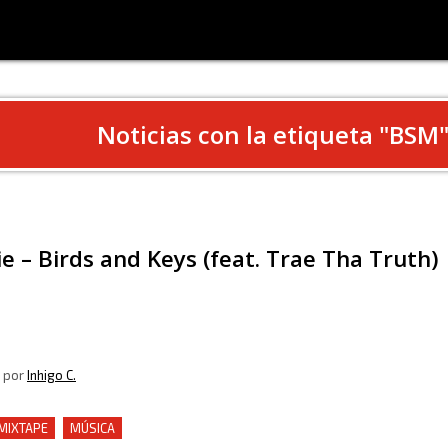
Noticias con la etiqueta "
BSM
e – Birds and Keys (feat. Trae Tha Truth)
, por
Inhigo C.
 MIXTAPE
MÚSICA