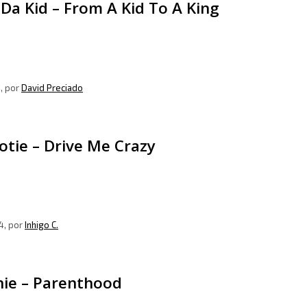
Da Kid – From A Kid To A King
4
, por
David Preciado
otie – Drive Me Crazy
4
, por
Inhigo C.
hie – Parenthood