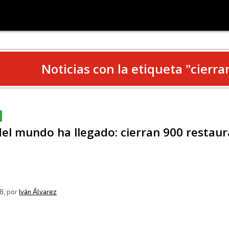
Noticias con la etiqueta "
cierra
 del mundo ha llegado: cierran 900 restau
8
, por
Iván Álvarez