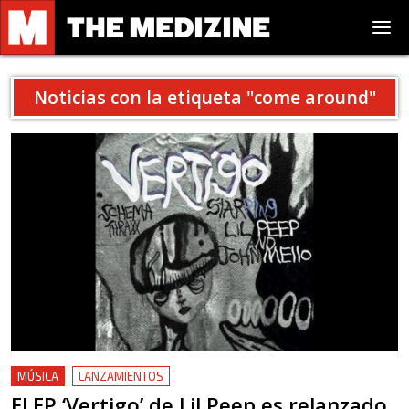
Noticias con la etiqueta "
come around
"
MÚSICA
LANZAMIENTOS
El EP ‘Vertigo’ de Lil Peep es relanzado