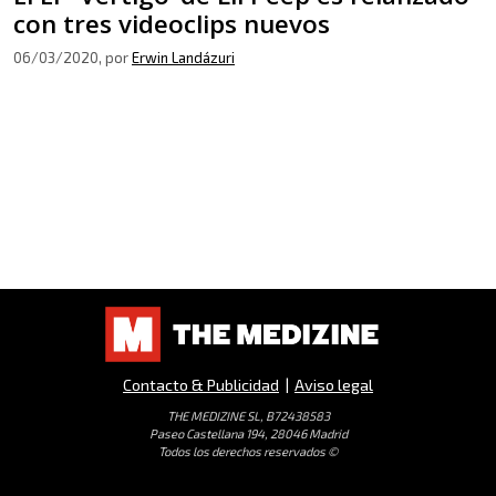
con tres videoclips nuevos
06/03/2020
, por
Erwin Landázuri
Contacto & Publicidad
|
Aviso legal
THE MEDIZINE SL, B72438583
Paseo Castellana 194, 28046 Madrid
Todos los derechos reservados ©