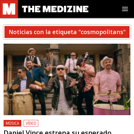
Noticias con la etiqueta "
cosmopolitans
"
MÚSICA
VÍDEO
Daniel Vince estrena su esperado