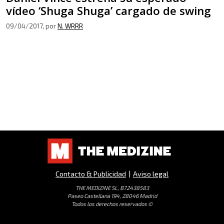
vídeo ‘Shuga Shuga’ cargado de swing
09/04/2017
, por
N. WRRR
Contacto & Publicidad
|
Aviso legal
THE MEDIZINE SL, B72438583
Paseo Castellana 194, 28046 Madrid
Todos los derechos reservados ©