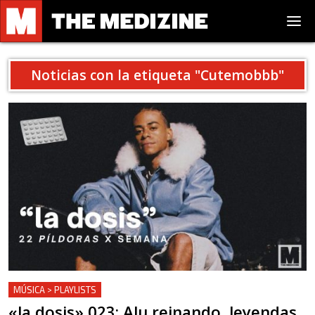
Noticias con la etiqueta "
Cutemobbb
"
MÚSICA > PLAYLISTS
«la dosis» 023: Alu reinando, leyendas