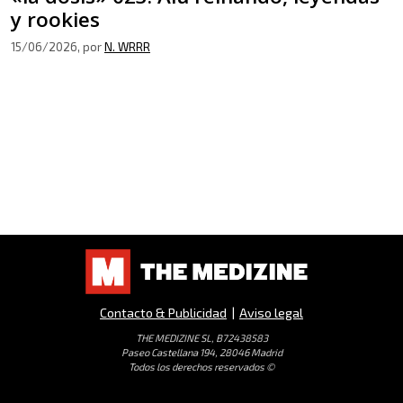
y rookies
15/06/2026
, por
N. WRRR
Contacto & Publicidad
|
Aviso legal
THE MEDIZINE SL, B72438583
Paseo Castellana 194, 28046 Madrid
Todos los derechos reservados ©