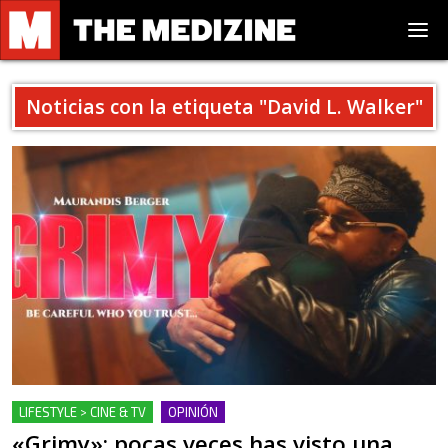
Noticias con la etiqueta "
David L. Walker
"
LIFESTYLE > CINE & TV
OPINIÓN
«Grimy»: pocas veces has visto una