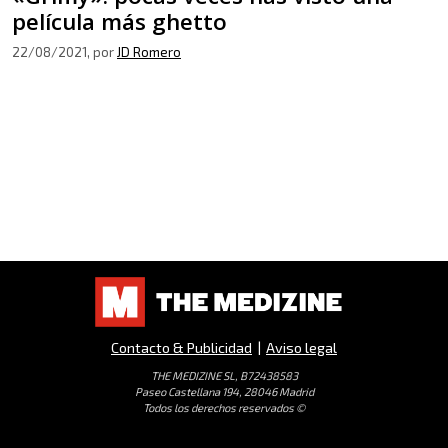
película más ghetto
22/08/2021
, por
JD Romero
Contacto & Publicidad
|
Aviso legal
THE MEDIZINE SL, B72438583
Paseo Castellana 194, 28046 Madrid
Todos los derechos reservados ©