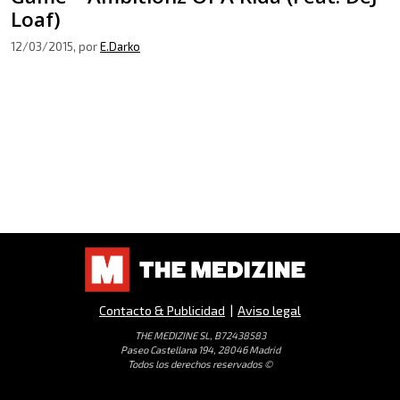
Loaf)
12/03/2015
, por
E.Darko
Contacto & Publicidad
|
Aviso legal
THE MEDIZINE SL, B72438583
Paseo Castellana 194, 28046 Madrid
Todos los derechos reservados ©