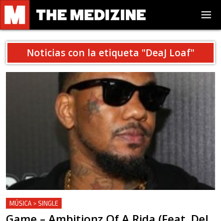
Noticias con la etiqueta "
DeaJ Loaf
"
MÚSICA > SINGLE
Game – Ambitionz Of A Rida (Feat. DeJ