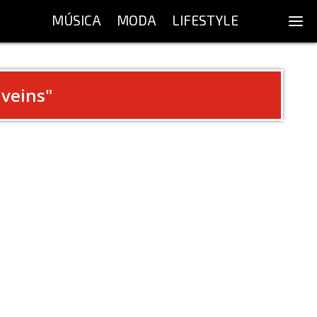
MÚSICA
MODA
LIFESTYLE
 veins
"