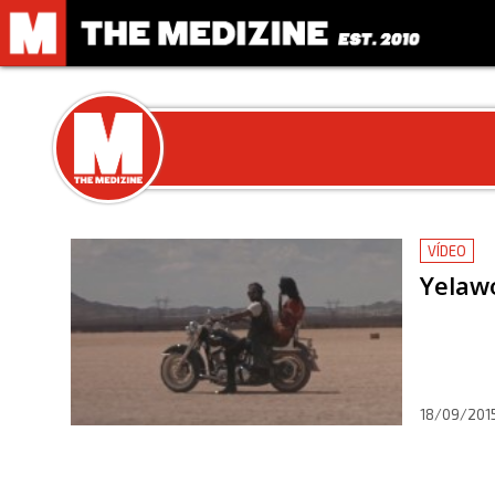
VÍDEO
Yelawo
18/09/201