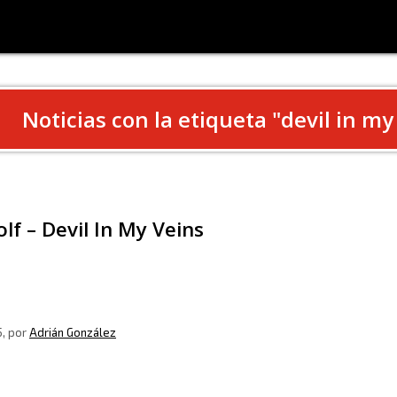
Noticias con la etiqueta "
devil in my
lf – Devil In My Veins
5
, por
Adrián González