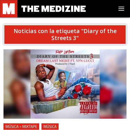
Noticias con la etiqueta "
Diary of the
Streets 3
"
MÚSICA > MIXTAPE
MÚSICA