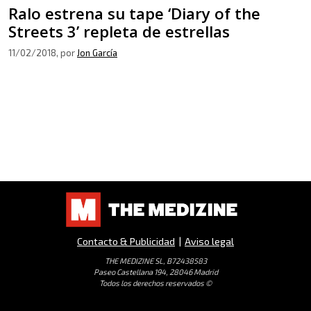
Ralo estrena su tape ‘Diary of the
Streets 3’ repleta de estrellas
11/02/2018
, por
Jon García
Contacto & Publicidad
|
Aviso legal
THE MEDIZINE SL, B72438583
Paseo Castellana 194, 28046 Madrid
Todos los derechos reservados ©