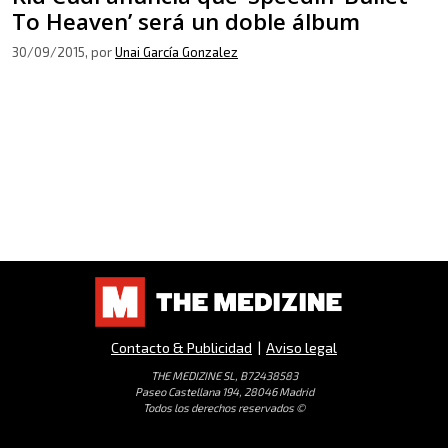
To Heaven’ será un doble álbum
30/09/2015
, por
Unai García Gonzalez
Contacto & Publicidad
|
Aviso legal
THE MEDIZINE SL, B72438583
Paseo Castellana 194, 28046 Madrid
Todos los derechos reservados ©