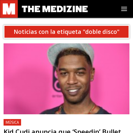
Noticias con la etiqueta "
doble disco
"
MÚSICA
Kid Cudi anuncia que ‘Speedin’ Bullet