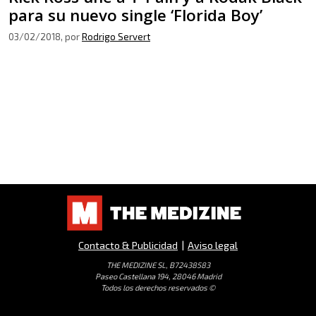
para su nuevo single ‘Florida Boy’
03/02/2018
, por
Rodrigo Servert
Contacto & Publicidad
|
Aviso legal
THE MEDIZINE SL, B72438583
Paseo Castellana 194, 28046 Madrid
Todos los derechos reservados ©