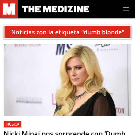
Noticias con la etiqueta "
dumb blonde
"
MÚSICA
Nicki Minaj nos sorprende con ‘Dumb