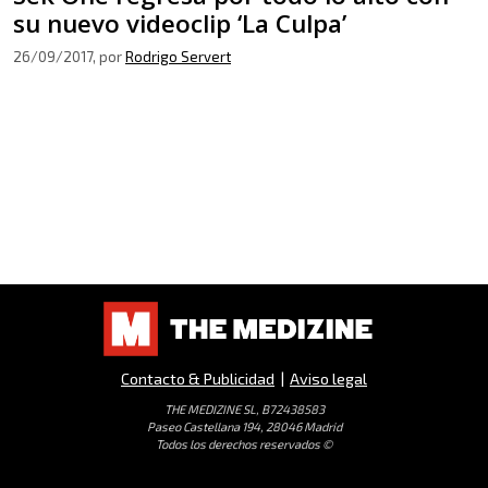
su nuevo videoclip ‘La Culpa’
26/09/2017
, por
Rodrigo Servert
Contacto & Publicidad
|
Aviso legal
THE MEDIZINE SL, B72438583
Paseo Castellana 194, 28046 Madrid
Todos los derechos reservados ©