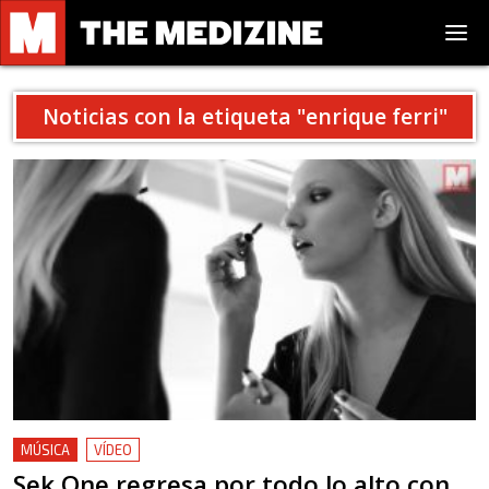
Noticias con la etiqueta "
enrique ferri
"
MÚSICA
VÍDEO
Sek One regresa por todo lo alto con