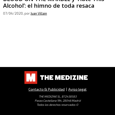
Alcohol’: el himno de toda resaca
07/04/2020
, por
Juan Villain
Contacto & Publicidad
|
Aviso legal
THE MEDIZINE SL, B72438583
Paseo Castellana 194, 28046 Madrid
Todos los derechos reservados ©