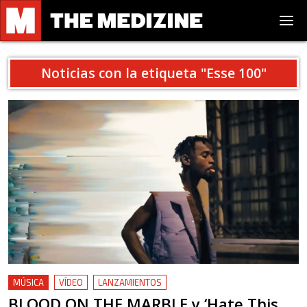
Noticias con la etiqueta "
Esse 100
"
MÚSICA
VÍDEO
LANZAMIENTOS
BLOOD ON THE MARBLE y ‘Hate This