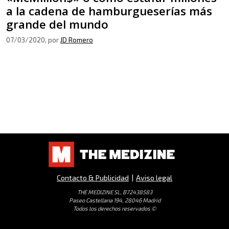
a la cadena de hamburgueserías más
grande del mundo
07/03/2020
, por
JD Romero
Contacto & Publicidad
|
Aviso legal
THE MEDIZINE SL, B72438583
Paseo Castellana 194, 28046 Madrid
Todos los derechos reservados ©