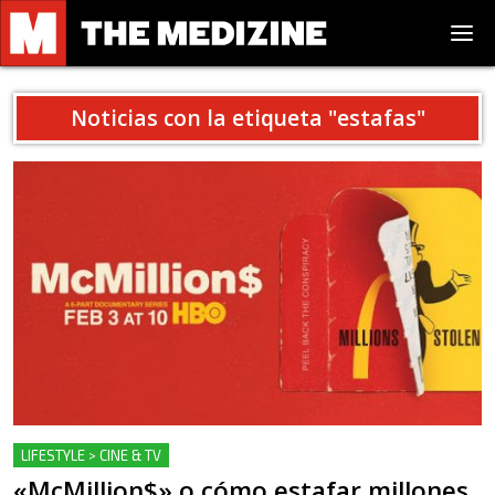
Noticias con la etiqueta "
estafas
"
LIFESTYLE > CINE & TV
«McMillion$» o cómo estafar millones