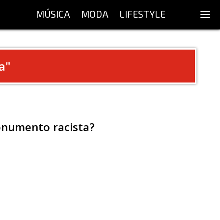
MÚSICA
MODA
LIFESTYLE
a
"
monumento racista?