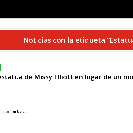
Noticias con la etiqueta "
Estatu
statua de Missy Elliott en lugar de un 
7
, por
Jon García