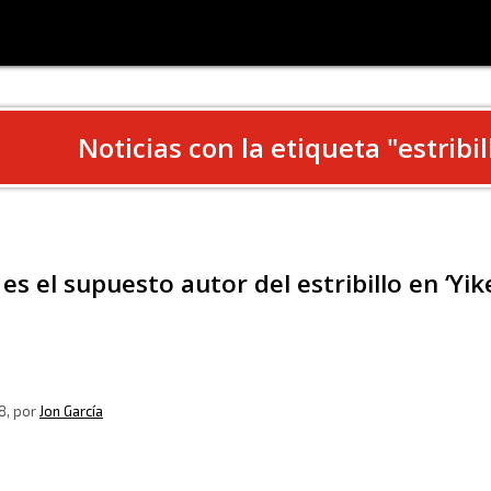
Noticias con la etiqueta "
estribil
es el supuesto autor del estribillo en ‘Yi
8
, por
Jon García