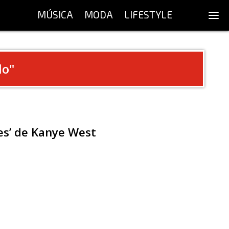
MÚSICA
MODA
LIFESTYLE
lo
"
kes’ de Kanye West