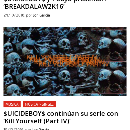
‘BREAKDALAW2K16’
24/10/2016
, por
Jon García
MÚSICA
MÚSICA > SINGLE
$UICIDEBOY$ continúan su serie con
‘Kill Yourself (Part IV)’
10/10/2016
, por
Jon García