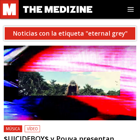
Noticias con la etiqueta "
eternal grey
"
MÚSICA
VÍDEO
$UICIDEBOY$ y Pouya presentan