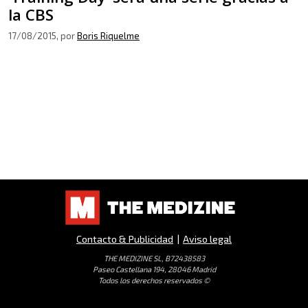
la CBS
17/08/2015
, por
Boris Riquelme
Contacto & Publicidad
|
Aviso legal
THE MEDIZINE SL, B72438583
Paseo Castellana 194, 28046 Madrid
Todos los derechos reservados ©