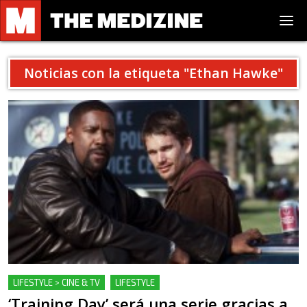
Noticias con la etiqueta "
Ethan Hawke
"
LIFESTYLE > CINE & TV
LIFESTYLE
‘Training Day’ será una serie gracias a