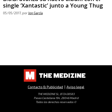
single ‘Xantastic’ junto a Young Thug
05/05/2017
, por
Jon García
Contacto & Publicidad
|
Aviso legal
THE MEDIZINE SL, B72438583
Paseo Castellana 194, 28046 Madrid
Todos los derechos reservados ©