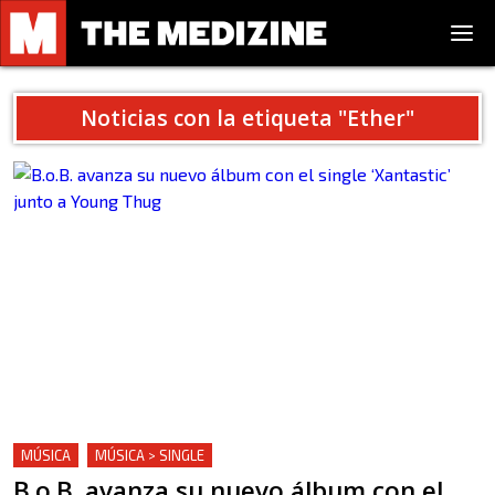
Noticias con la etiqueta "
Ether
"
MÚSICA
MÚSICA > SINGLE
B.o.B. avanza su nuevo álbum con el