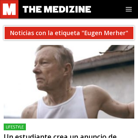
Noticias con la etiqueta "
Eugen Merher
"
LIFESTYLE
Un estudiante crea un anuncio de