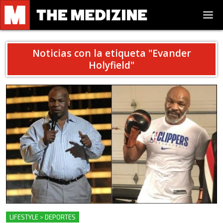
Noticias con la etiqueta "
Evander
Holyfield
"
LIFESTYLE > DEPORTES