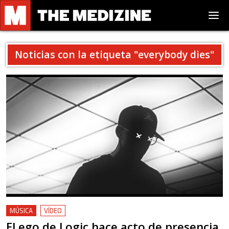
Noticias con la etiqueta "
everybody dies
"
MÚSICA
VÍDEO
El ego de Logic hace acto de presencia