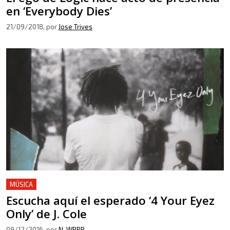
en ‘Everybody Dies’
21/09/2018
, por
Jose Trives
MÚSICA
Escucha aquí el esperado ‘4 Your Eyez
Only’ de J. Cole
09/12/2016
, por
N. WRRR