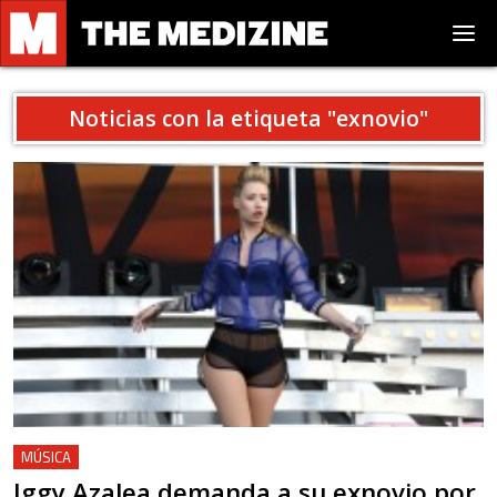
Noticias con la etiqueta "
exnovio
"
MÚSICA
Iggy Azalea demanda a su exnovio por