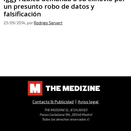
un presunto robo de datos y
falsificación
23/09/2014
, por
Rodrigo Servert
Contacto & Publicidad
|
Aviso legal
THE MEDIZINE SL, B72438583
Paseo Castellana 194, 28046 Madrid
Todos los derechos reservados ©