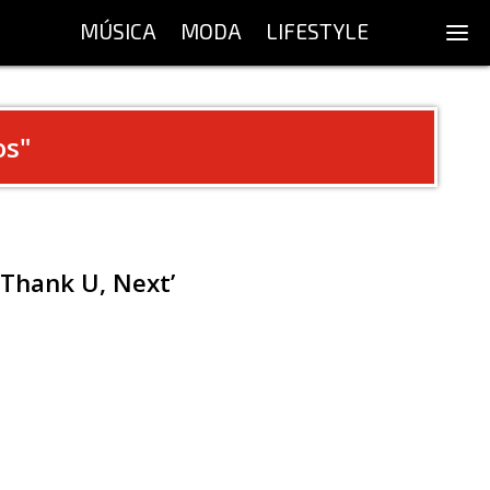
MÚSICA
MODA
LIFESTYLE
os
"
‘Thank U, Next’