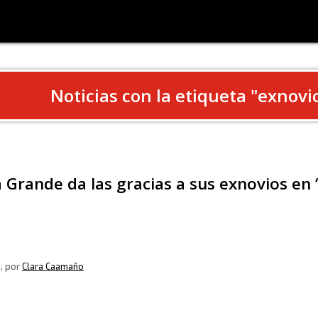
Noticias con la etiqueta "
exnovi
 Grande da las gracias a sus exnovios en 
8
, por
Clara Caamaño