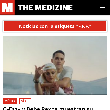
Noticias con la etiqueta "
F.F.F.
"
MÚSICA
VÍDEO
G-Eazy y Bebe Rexha muestran su