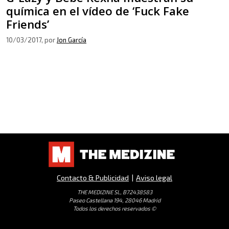
química en el vídeo de ‘Fuck Fake
Friends’
10/03/2017
, por
Jon García
Contacto & Publicidad
|
Aviso legal
THE MEDIZINE SL, B72438583
Paseo Castellana 194, 28046 Madrid
Todos los derechos reservados ©