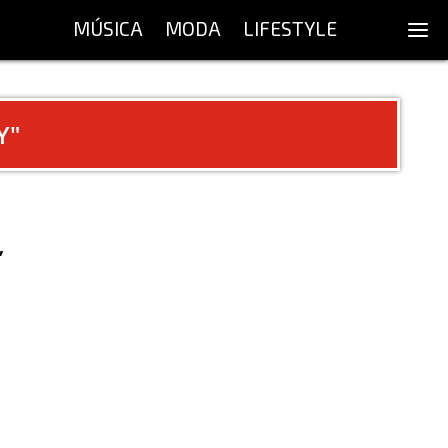
MÚSICA
MODA
LIFESTYLE
Y
"
’