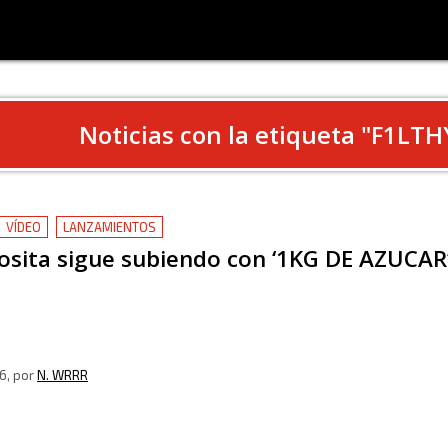
Noticias con la etiqueta "
F1LTH
VÍDEO
LANZAMIENTOS
osita sigue subiendo con ‘1KG DE AZUCAR
6
, por
N. WRRR