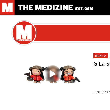
MÚSICA
G La S
16/02/202