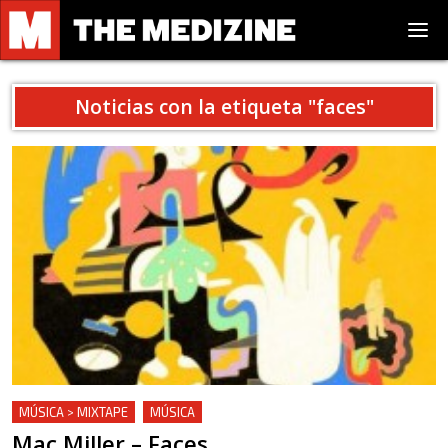
Noticias con la etiqueta "
faces
"
MÚSICA > MIXTAPE
MÚSICA
Mac Miller – Faces