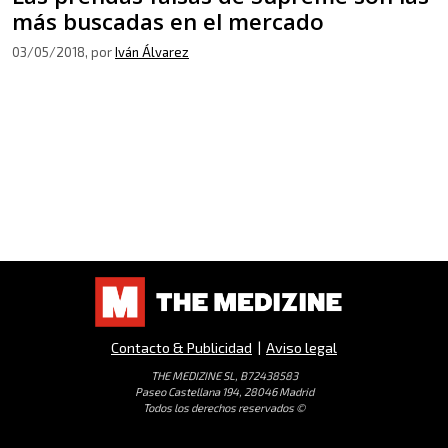
más buscadas en el mercado
03/05/2018
, por
Iván Álvarez
Contacto & Publicidad
|
Aviso legal
THE MEDIZINE SL, B72438583
Paseo Castellana 194, 28046 Madrid
Todos los derechos reservados ©