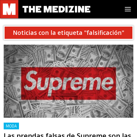
Noticias con la etiqueta "
falsificación
"
MODA
Las prendas falsas de Supreme son las