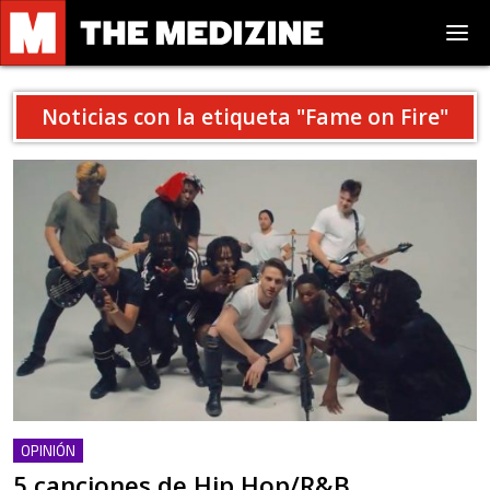
Noticias con la etiqueta "
Fame on Fire
"
OPINIÓN
5 canciones de Hip Hop/R&B