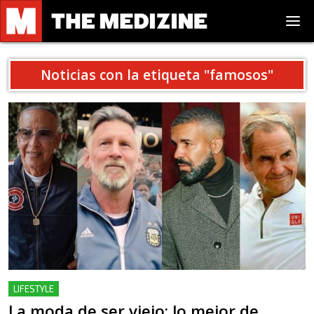
Noticias con la etiqueta "
famosos
"
LIFESTYLE
La moda de ser viejo: lo mejor de