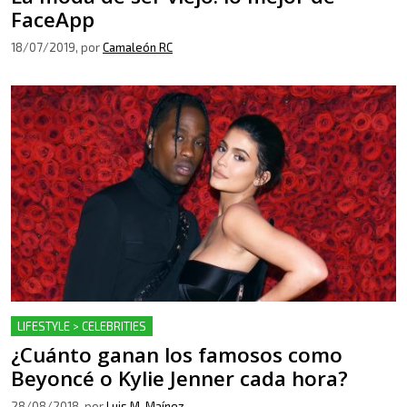
FaceApp
18/07/2019
, por
Camaleón RC
LIFESTYLE > CELEBRITIES
¿Cuánto ganan los famosos como
Beyoncé o Kylie Jenner cada hora?
28/08/2018
, por
Luis M. Maínez