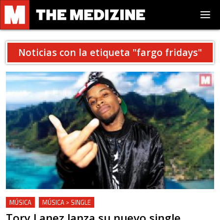
Noticias con la etiqueta "
fargo fridays
"
MÚSICA
MÚSICA > SINGLE
Tory Lanez lanza su nuevo single