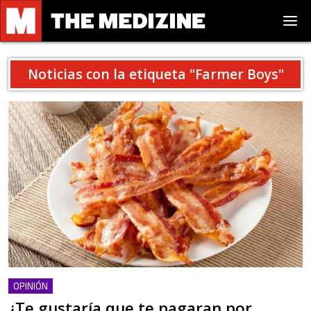
Noticias con la etiqueta "
Farmer Boys
"
OPINIÓN
¿Te gustaría que te pagaran por