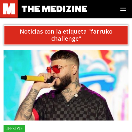
Noticias con la etiqueta "
farruko
challenge
"
LIFESTYLE