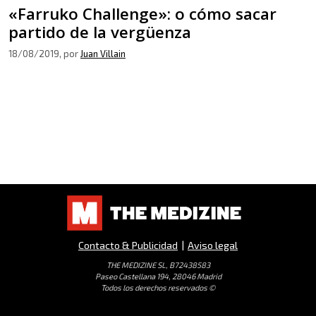
«Farruko Challenge»: o cómo sacar
partido de la vergüenza
18/08/2019
, por
Juan Villain
Contacto & Publicidad
|
Aviso legal
THE MEDIZINE SL, B72438583
Paseo Castellana 194, 28046 Madrid
Todos los derechos reservados ©