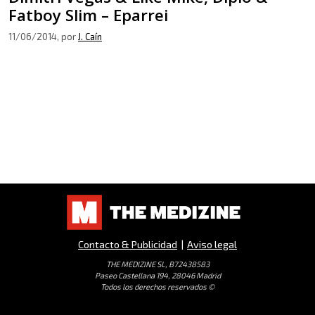
Fatboy Slim – Eparrei
11/06/2014
, por
J. Caín
Contacto & Publicidad
|
Aviso legal
THE MEDIZINE SL, B72438583
Paseo Castellana 194, 28046 Madrid
Todos los derechos reservados ©