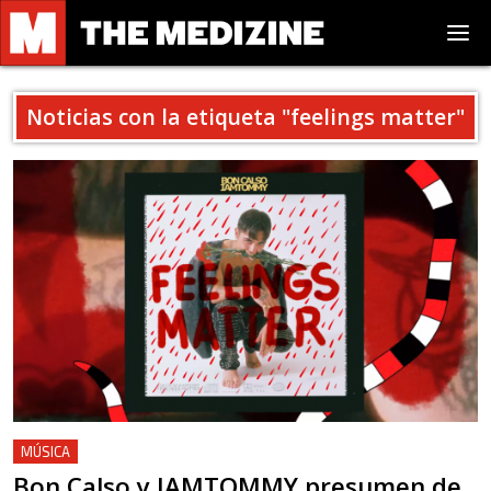
Noticias con la etiqueta "
feelings matter
"
MÚSICA
Bon Calso y IAMTOMMY presumen de