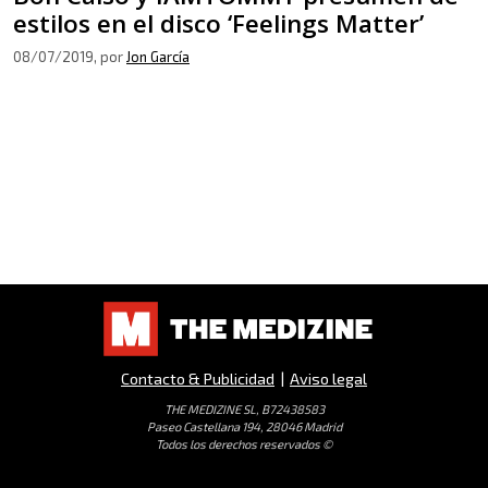
estilos en el disco ‘Feelings Matter’
08/07/2019
, por
Jon García
Contacto & Publicidad
|
Aviso legal
THE MEDIZINE SL, B72438583
Paseo Castellana 194, 28046 Madrid
Todos los derechos reservados ©